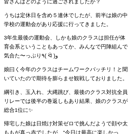
皆さんはどのように過ごされましたか？
うちは定休日を含め５連休でしたが、前半は娘の中
学校の運動会があり応援に行ってきました。
3年生最後の運動会、しかも娘のクラスは担任が体
育会系ということもあってか、みんなで円陣組んで
気合た〜っぷり٩( ᐛ )و
娘曰く今年のクラスはチームワークバッチリ！と聞
いていたので期待を膨らませ観戦しておりました。
綱引き、玉入れ、大縄跳び、最後のクラス対抗全員
リレーでは後半の巻返しもあり結果、娘のクラスが
総合1位に✨
帰宅した娘は日焼け対策ゼロで挑んだようで顔や太
ももが真っ赤でしたが、“今日は最高に楽しかっ